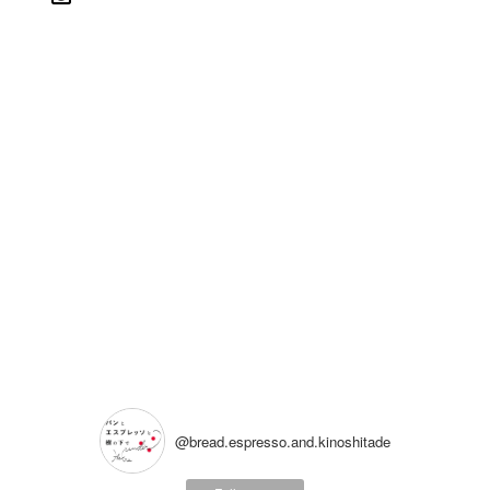
@bread.espresso.and.kinoshitade