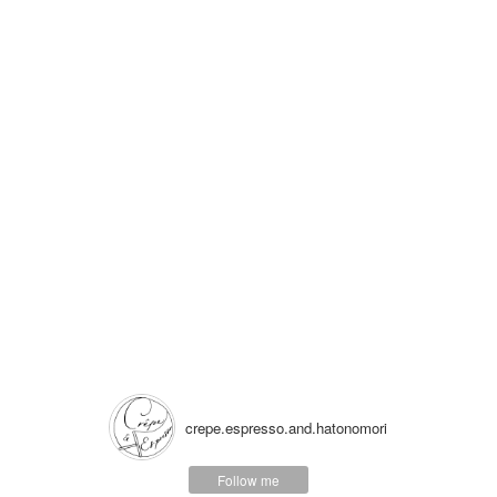
crepe.espresso.and.hatonomori
Follow me